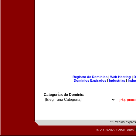
Registro de Dominios
|
Web Hosting
|
D
Dominios Expirados
|
Industrias
|
Indu
Categorías de Dominio:
[Pág. princi
** Precios expre
© 2002/2022 Solo10.com