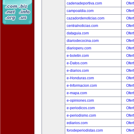
cadenadeportiva.com
Ofer
campoaldia.com
Ofer
cazadordenoticias.com
Ofer
centralnoticias.com
Ofer
dataguia.com
Ofer
diariodecocina.com
Ofer
diarioperu.com
Ofer
e-boletin.com
Ofer
e-Datos.com
Ofer
e-diarios.com
Ofer
e-Honduras.com
Ofer
e-Informacion.com
Ofer
e-mapa.com
Ofer
e-opiniones.com
Ofer
e-periodicos.com
Ofer
e-periodismo.com
Ofer
ediarios.com
Ofer
forodeperiodistas.com
Ofer