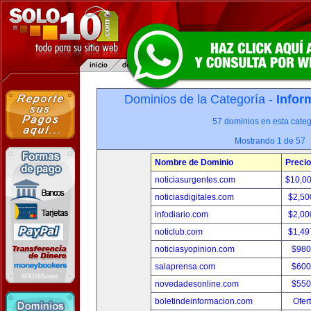
Dominios de la Categoría -
Infor
57 dominios en esta categ
Mostrando 1 de 57
Nombre de Dominio
Precio
noticiasurgentes.com
$10,0
noticiasdigitales.com
$2,50
infodiario.com
$2,00
noticlub.com
$1,49
noticiasyopinion.com
$980
salaprensa.com
$600
novedadesonline.com
$550
boletindeinformacion.com
Ofer