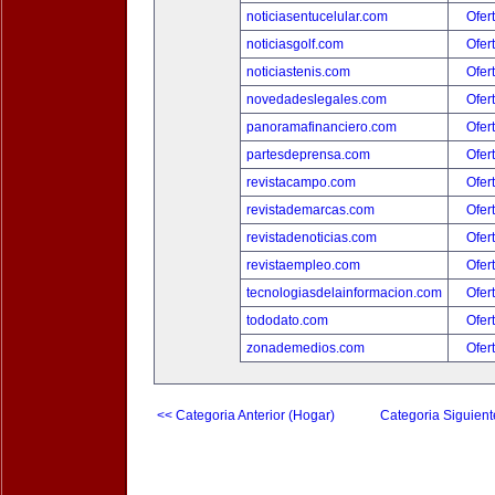
noticiasentucelular.com
Ofer
noticiasgolf.com
Ofer
noticiastenis.com
Ofer
novedadeslegales.com
Ofer
panoramafinanciero.com
Ofer
partesdeprensa.com
Ofer
revistacampo.com
Ofer
revistademarcas.com
Ofer
revistadenoticias.com
Ofer
revistaempleo.com
Ofer
tecnologiasdelainformacion.com
Ofer
tododato.com
Ofer
zonademedios.com
Ofer
<< Categoria Anterior (Hogar)
Categoria Siguient