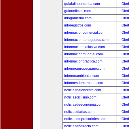
guialatinoamerica.com
Ofer
guianoticias.com
Ofer
infogobierno.com
Ofer
inforegistros.com
Ofer
informacioncomercial.com
Ofer
informaciondenegocios.com
Ofer
informacionexclusiva.com
Ofer
informacionmundial.com
Ofer
informacionpractica.com
Ofer
informeagropecuario.com
Ofer
informeambiental.com
Ofer
informesdemercado.com
Ofer
noticiasbaloncesto.com
Ofer
noticiasciclismo.com
Ofer
noticiasdeeconomia.com
Ofer
noticiasdiarias.com
Ofer
noticiasempresariales.com
Ofer
noticiasendirecto.com
Ofer