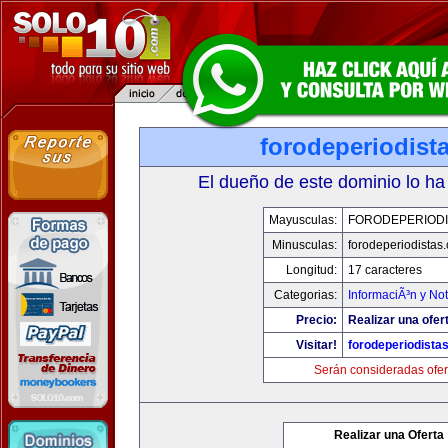
forodeperiodist
El dueño de este dominio lo ha
Mayusculas:
FORODEPERIODI
Minusculas:
forodeperiodistas
Longitud:
17 caracteres
Categorias:
InformaciÃ³n y Not
Precio:
Realizar una ofer
Visitar!
forodeperiodista
Serán consideradas ofer
Realizar una Oferta