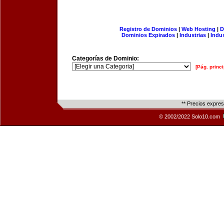
Registro de Dominios
|
Web Hosting
|
D
Dominios Expirados
|
Industrias
|
Indu
Categorías de Dominio:
[Pág. princi
** Precios expre
© 2002/2022 Solo10.com