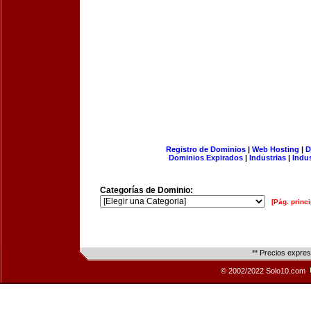
Registro de Dominios
|
Web Hosting
|
D
Dominios Expirados
|
Industrias
|
Indu
Categorías de Dominio:
[Pág. princi
** Precios expre
© 2002/2022 Solo10.com