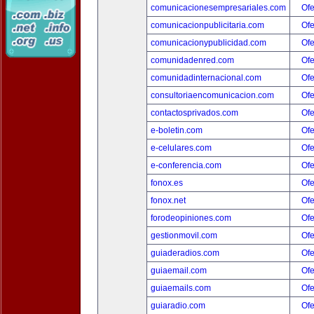
comunicacionesempresariales.com
Ofe
comunicacionpublicitaria.com
Ofe
comunicacionypublicidad.com
Ofe
comunidadenred.com
Ofe
comunidadinternacional.com
Ofe
consultoriaencomunicacion.com
Ofe
contactosprivados.com
Ofe
e-boletin.com
Ofe
e-celulares.com
Ofe
e-conferencia.com
Ofe
fonox.es
Ofe
fonox.net
Ofe
forodeopiniones.com
Ofe
gestionmovil.com
Ofe
guiaderadios.com
Ofe
guiaemail.com
Ofe
guiaemails.com
Ofe
guiaradio.com
Ofe