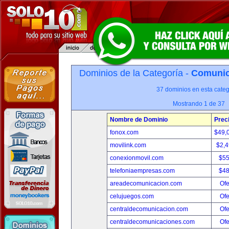
Dominios de la Categoría -
Comunica
37 dominios en esta categ
Mostrando 1 de 37
Nombre de Dominio
Prec
fonox.com
$49,
movilink.com
$2,
conexionmovil.com
$5
telefoniaempresas.com
$4
areadecomunicacion.com
Ofe
celujuegos.com
Ofe
centraldecomunicacion.com
Ofe
centraldecomunicaciones.com
Ofe