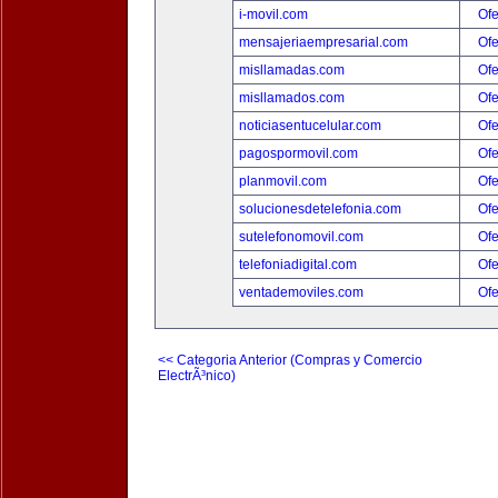
i-movil.com
Ofe
mensajeriaempresarial.com
Ofe
misllamadas.com
Ofe
misllamados.com
Ofe
noticiasentucelular.com
Ofe
pagospormovil.com
Ofe
planmovil.com
Ofe
solucionesdetelefonia.com
Ofe
sutelefonomovil.com
Ofe
telefoniadigital.com
Ofe
ventademoviles.com
Ofe
<< Categoria Anterior (Compras y Comercio
ElectrÃ³nico)