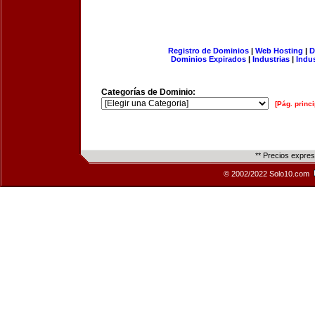
Registro de Dominios
|
Web Hosting
|
D
Dominios Expirados
|
Industrias
|
Indu
Categorías de Dominio:
[Pág. princi
** Precios expre
© 2002/2022 Solo10.com