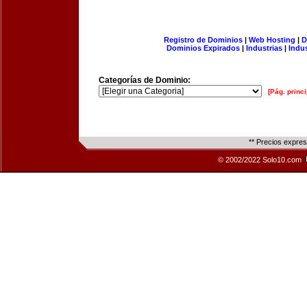
Registro de Dominios
|
Web Hosting
|
D
Dominios Expirados
|
Industrias
|
Indu
Categorías de Dominio:
[Pág. princi
** Precios expre
© 2002/2022 Solo10.com