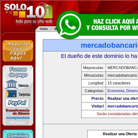
mercadobancar
El dueño de este dominio lo ha
Mayusculas:
MERCADOBANCA
Minusculas:
mercadobancario
Longitud:
15 caracteres
Categorias:
Economia, Dinero
Precio:
Realizar una ofer
Visitar!
mercadobancari
Serán consideradas ofer
Realizar una Oferta