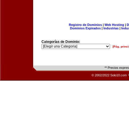
Registro de Dominios
|
Web Hosting
|
D
Dominios Expirados
|
Industrias
|
Indu
Categorías de Dominio:
[Pág. princi
** Precios expre
© 2002/2022 Solo10.com