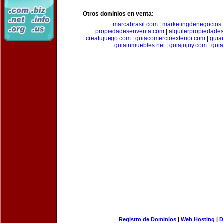
Otros dominios en venta:
marcabrasil.com
|
marketingdenegocios
propiedadesenventa.com
|
alquilerpropiedade
creatujuego.com
|
guiacomercioexterior.com
|
guiae
guiainmuebles.net
|
guiajujuy.com
|
gui
Registro de Dominios
|
Web Hosting
|
D