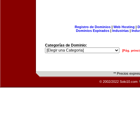
Registro de Dominios
|
Web Hosting
|
D
Dominios Expirados
|
Industrias
|
Indu
Categorías de Dominio:
[Pág. princi
** Precios expre
© 2002/2022 Solo10.com