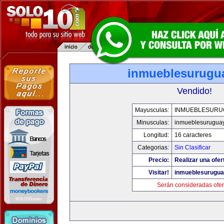
inmueblesurugu
Vendido!
Mayusculas:
INMUEBLESURU
Minusculas:
inmueblesurugua
Longitud:
16 caracteres
Categorias:
Sin Clasificar
Precio:
Realizar una ofer
Visitar!
inmueblesurugu
Serán consideradas ofer