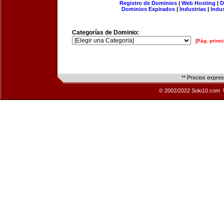
Registro de Dominios
|
Web Hosting
|
D
Dominios Expirados
|
Industrias
|
Indu
Categorías de Dominio:
[Pág. princi
** Precios expre
© 2002/2022 Solo10.com