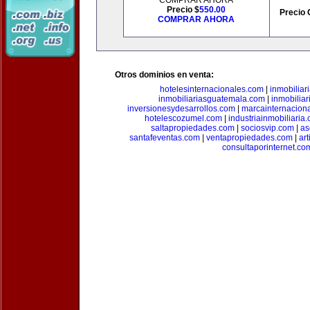
COMPRAR AHORA
Precio $
550.00
Precio 
COMPRAR AHORA
Otros dominios en venta:
hotelesinternacionales.com
|
inmobiliar
inmobiliariasguatemala.com
|
inmobiliar
inversionesydesarrollos.com
|
marcainternacion
hotelescozumel.com
|
industriainmobiliaria
saltapropiedades.com
|
sociosvip.com
|
as
santafeventas.com
|
ventapropiedades.com
|
ar
consultaporinternet.co