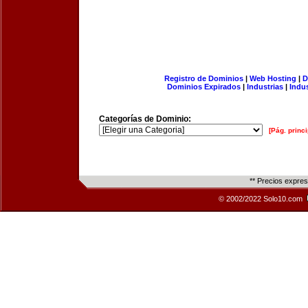
Registro de Dominios
|
Web Hosting
|
D
Dominios Expirados
|
Industrias
|
Indu
Categorías de Dominio:
[Pág. princi
** Precios expre
© 2002/2022 Solo10.com