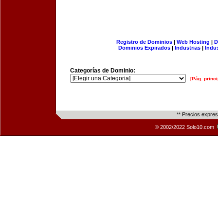
Registro de Dominios
|
Web Hosting
|
D
Dominios Expirados
|
Industrias
|
Indu
Categorías de Dominio:
[Pág. princi
** Precios expre
© 2002/2022 Solo10.com