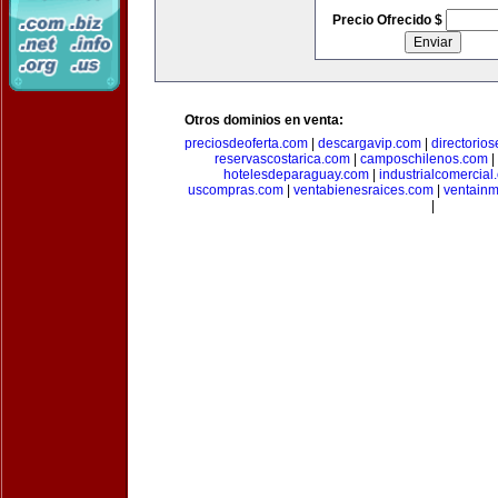
Precio Ofrecido $
Otros dominios en venta:
preciosdeoferta.com
|
descargavip.com
|
directorio
reservascostarica.com
|
camposchilenos.com
|
hotelesdeparaguay.com
|
industrialcomercial
uscompras.com
|
ventabienesraices.com
|
ventain
|