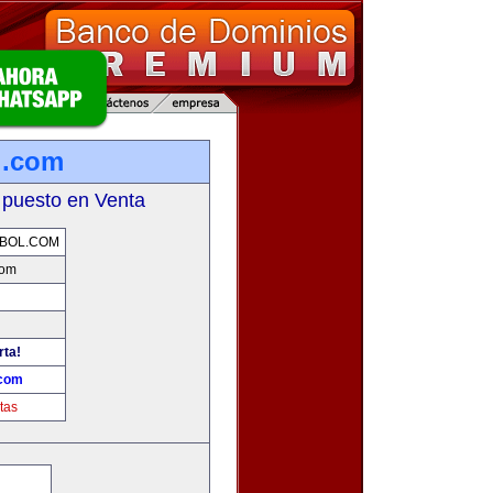
l.com
 puesto en Venta
BOL.COM
com
rta!
.com
tas