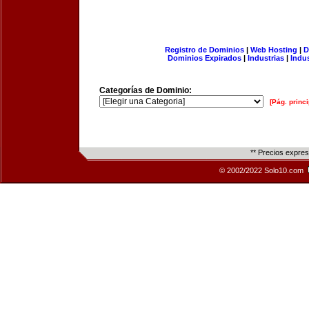
Registro de Dominios
|
Web Hosting
|
D
Dominios Expirados
|
Industrias
|
Indu
Categorías de Dominio:
[Pág. princi
** Precios expre
© 2002/2022 Solo10.com