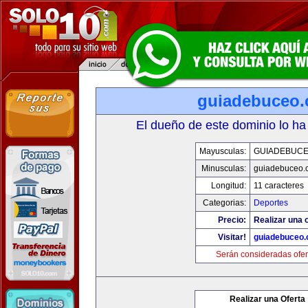
guiadebuceo
El dueño de este dominio lo ha
Mayusculas:
GUIADEBUC
Minusculas:
guiadebuceo.
Longitud:
11 caracteres
Categorias:
Deportes
Precio:
Realizar una o
Visitar!
guiadebuceo
Serán consideradas ofer
Realizar una Oferta