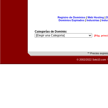
Registro de Dominios
|
Web Hosting
|
D
Dominios Expirados
|
Industrias
|
Indu
Categorías de Dominio:
[Pág. princi
** Precios expre
© 2002/2022 Solo10.com