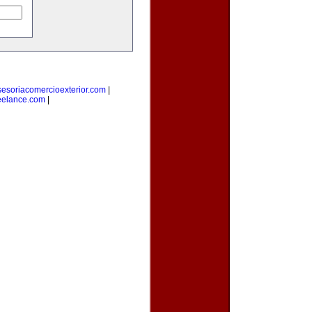
sesoriacomercioexterior.com
|
eelance.com
|