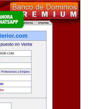
terior.com
 puesto en Venta
RIOR.COM
m
,
Profesiones y Empleo
com
tas