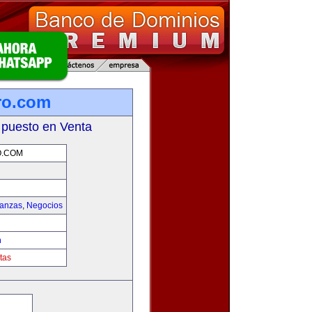
ro.com
 puesto en Venta
O.COM
nanzas
,
Negocios
m
tas