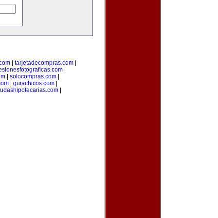
.com
|
tarjetadecompras.com
|
esionesfotograficas.com
|
om
|
solocompras.com
|
com
|
guiachicos.com
|
udashipotecarias.com
|