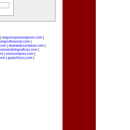
|
segurosparaviajeros.com
|
ariaprofesional.com
|
.com
|
tarjetadecompras.com
|
esionesfotograficas.com
|
om
|
solocompras.com
|
com
|
guiachicos.com
|