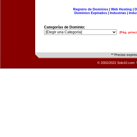
Registro de Dominios
|
Web Hosting
|
D
Dominios Expirados
|
Industrias
|
Indu
Categorías de Dominio:
[Pág. princi
** Precios expre
© 2002/2022 Solo10.com