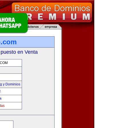
o.com
 puesto en Venta
.COM
g y Dominios
!
m
tas