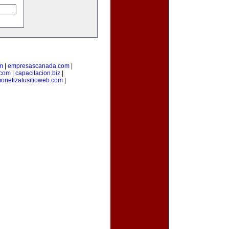
m
|
empresascanada.com
|
.com
|
capacitacion.biz
|
onetizatusitioweb.com
|