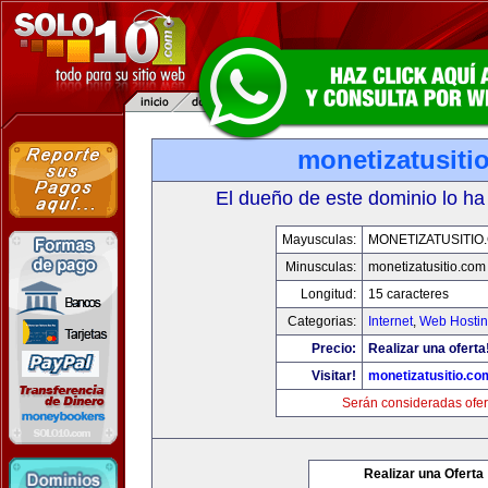
monetizatusiti
El dueño de este dominio lo ha
Mayusculas:
MONETIZATUSITIO
Minusculas:
monetizatusitio.com
Longitud:
15 caracteres
Categorias:
Internet
,
Web Hostin
Precio:
Realizar una oferta
Visitar!
monetizatusitio.co
Serán consideradas ofer
Realizar una Oferta