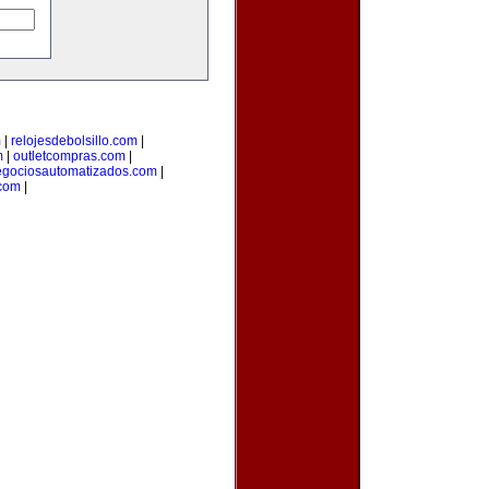
m
|
relojesdebolsillo.com
|
m
|
outletcompras.com
|
gociosautomatizados.com
|
com
|