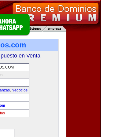
ios.com
 puesto en Venta
OS.COM
om
nanzas
,
Negocios
com
tas