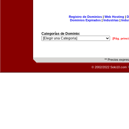
Registro de Dominios
|
Web Hosting
|
D
Dominios Expirados
|
Industrias
|
Indu
Categorías de Dominio:
[Pág. princi
** Precios expre
© 2002/2022 Solo10.com