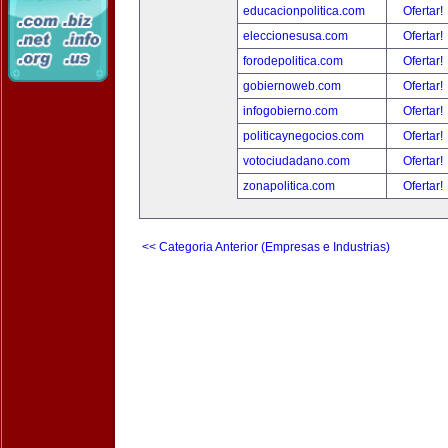
educacionpolitica.com
Ofertar!
eleccionesusa.com
Ofertar!
forodepolitica.com
Ofertar!
gobiernoweb.com
Ofertar!
infogobierno.com
Ofertar!
politicaynegocios.com
Ofertar!
votociudadano.com
Ofertar!
zonapolitica.com
Ofertar!
<< Categoria Anterior (Empresas e Industrias)