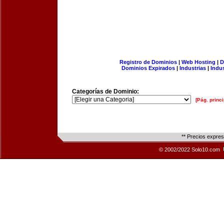
Registro de Dominios
|
Web Hosting
|
D
Dominios Expirados
|
Industrias
|
Indu
Categorías de Dominio:
[Pág. princi
** Precios expre
© 2002/2022 Solo10.com