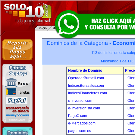
Dominios de la Categoría -
Economia
113 dominios en esta categ
Mostrando 1 de 113
Nombre de Dominio
Preci
OperadorBursatil.com
Ofer
IndicesBursatiles.com
Ofer
IndicesFinancieros.com
Ofer
e-Inversor.com
Ofer
e-Inversionista.com
Ofer
PagoX.com
Ofer
e-Mercados.com
Ofer
pagos.com.es
Ofer