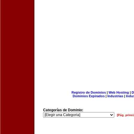
Registro de Dominios
|
Web Hosting
|
D
Dominios Expirados
|
Industrias
|
Indu
Categorías de Dominio:
[Pág. princi